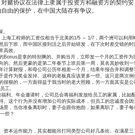
。对赌协议在法律上隶属于投资方和融资方的契约安
约自由的保护，在中国大陆存有争议。
深。
。上海工程师的工资仅相当于北美的
1/5
～
1/7
，两个洲可以利用
然后下班，而中国区接到活之后开始研发，在下次时差交错的时
常高效。
的
Bonus
是拿的特别爽的。并购当月，立即发一个月的工资作为
向的。然后更蒙的是第二年春节上班后第一周，莫名其妙收到一
年计算财报，和母公司公历年相差一个月，结果年报合并和调整
于是作为奖金发掉。这样的老板真应该更多一些。这只是两次例
的很狠的，一方面得益于我当时的老大照顾，另一方面其实是公
励员工。
放福利、年会邀请时，公司总会将福利发放给员工的家属，比如
持。这个行为并没有增加公司的实际成本，但员工的忠诚度会因
场景，当你准备离职时，妻子会跟你抱怨，如果离职了，妻子每
豫一些？
、资本运作能力，其实都能吊打同类型公司好几条街。在满星三