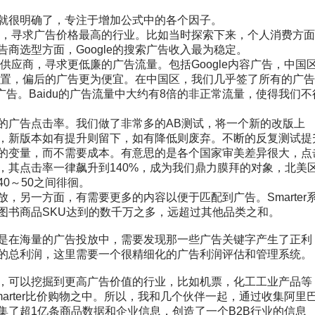
就很明确了，专注于增加公式中的各个因子。
商，寻求广告价格最高的行业。比如当时探索下来，个人消费方
告商选型方面，
Google
的搜索广告收入最为
稳
定。
告供应商，寻求更低廉的广告流量。包括
Google
内容广告，中国
位置，偏后的广告更为便宜。在中国区，我们几乎签了所有的广
广告。
Baidu
的广告流量中大约有
8
倍的非正常流量，使得我们不
的广告点击率。我们做了非常多的
AB
测试，将一个新的改版上
，新版本如有提升则留下，如有降低则废弃。不断的反复测试提
的变量，而不需要成本。有意思的是各个国家审美差异很大，点
，其点击率一律飙升到
140%
，成为我们鼎力膜拜的对象，北美
40
～
50
之间徘徊。
放，另一方面，有需要更多的内容以便于匹配到广告。
Smarter
图书商品
SKU
达到的数千万之多，
远
超过其他品类之和。
是在海量的广告投放中，需要发现那一些广告关键字产生了正利
的总利润，这里需要一个很精细化的广告利润评估和管理系统。
，可以挖掘到更高广告价值的行业，比如机票，化工工业产品等
arter
比价购物之中。所以，我和几个伙伴一起，通过收集阿里
集了超
1
亿条商品数据和企业信息，创造了一个
B2B
行业的信息