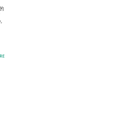
的
度
,
RE