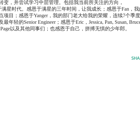
转变，并尝试学习中层管理。包括我当前所关注的方向，
累都来自于满星时代。感恩于满星的三年时间，让我成长；感恩于Fan，我
项目；感恩于Yanger，我的部门老大给我的荣耀，连续7个季
enior Engineer；感恩于Eric，Jessica, Pan, Susan, Bruce
Michael, Auto, Page以及其他同事们；也感恩于自己，拼搏无惧的少年郎。
SHA