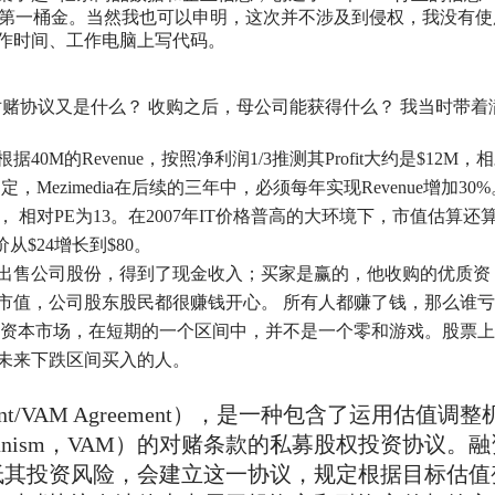
第一桶金。当然我也可以申明，这次并不涉及到侵权，我没有使
作时间、工作电脑上写代码。
52M？对赌协议又是什么？ 收购之后，母公司能获得什么？ 我当时带着
M的Revenue，按照净利润1/3推测其Profit大约是$12M，
，Mezimedia在后续的三年中，必须每年实现Revenue增加30%
M， 相对PE为13。在2007年IT价格普高的大环境下，市值估算还
$24增长到$80。
出售公司股份，得到了现金收入；买家是赢的，他收购的优质资
市值，公司股东股民都很赚钱开心。 所有人都赚了钱，那么谁
，资本市场，在短期的一个区间中，并不是一个零和游戏。股票上
未来下跌区间买入的人。
ment/VAM Agreement），是一种包含了运用估值调整
nt Mechanism，VAM）的对赌条款的私募股权投资协议。
低其投资风险，会建立这一协议，规定根据目标估值