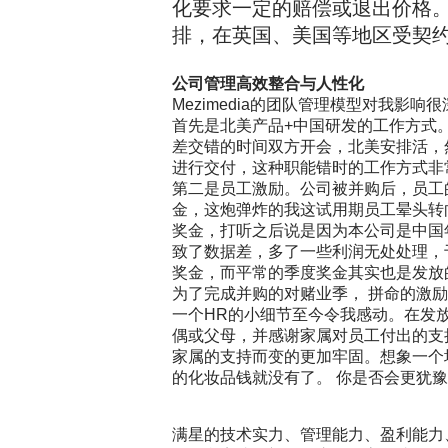
化要求一定的赔偿或退出价格
排，在英国、美国等地区受契
公司管理高效整合与人性化
Mezimedia
的团队管理模型对我影响很
首先是北美产品
+
中国研发的工作方式
差交错的时间双方开会，北美安排活，
进行交付，这种职能错时的工作方式非
第二是员工激励。公司被并购后，员工
金，这炮弹炸的我这试用期员工晕头转
奖金，打听之后说是因为本公司是中国
致了数据差，多了一些利润无处处理，
奖金，而平常的季度奖金其实也是发放
为了完成并购的对赌业季， 拼命的激
一个
HR
的小细节至今令我感动。在发
偶或父母，并感谢家属对员工付出的支
家属的支持而变的更加牢固。想象一个
的化妆品钱就没有了。 你是否会更犹
满星的技术实力、管理能力、盈利能力