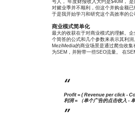
号人，
年度财报收入大约是
$40M
，
是
对赌业季并不顺利，但这个并购金额已
于是我开始学习和研究这个高效率的公
商业模式简单化
最大的收获在于对商业模式的理解。企
个简答的公式和几个参数来表示其利润
MeziMedia
的商业场景是通过爬虫收集
为
SEM
，并附带一些
SEO
流量。
在
SE
Profit = ( Revenue per click - C
利润
=
（单个广告的点击收入
-