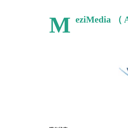
M
eziMedia
（
A