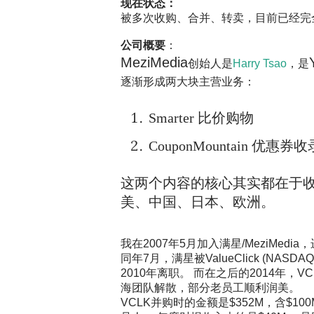
现在状态：
被多次收购、合并、转卖，目前已经完
公司概要
：
MeziMedia
创始人是
Harry Tsao
，是
逐渐形成两大块主营业务：
Smarter 比价购物
CouponMountain 优惠券收
这两个内容的核心其实都在于
美、中国、日本、欧洲。
我在
2007
年
5
月加入满星
/MeziMedia
，
同年
7
月，满星被
ValueClick (NASDAQ
2010
年离职。
而在之后的
2014
年，
VC
海团队解散，部分老员工顺利润美。
VCLK
并购时的金额是
$352M
，含
$100