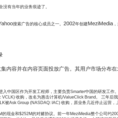
全没有当年的业务痕迹了。
Yahoo
2002
MeziMedia
搜索广告的核心成员之一。
年创建
，
录
收集内容并在内容页面投放广告。
其用户市场分布在
进入中国区作为开发工程师，主要负责
Smarter
中国的研发工作
: VCLK)
收购，改名为惠击计算机
/ValueClick Brand
。
三年后我
LK
被
Ask Group (NASDAQ: IAC)
收购，原业务几近停止运营，
M
的现金和
$252M
的对赌协议。前一年
MeziMedia
整个公司约
20