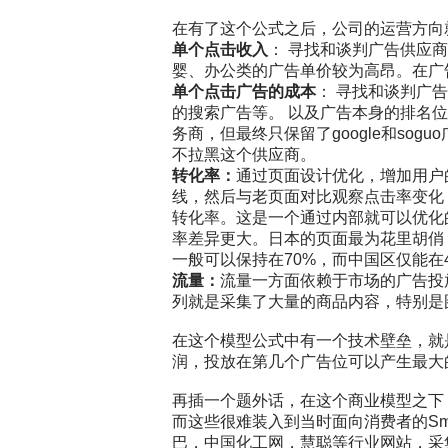
在有了这个公式之后，公司的运营方向
单个点击收入
： 寻找和谈判广告供应
婴、办公类的广告单价较为高昂。在广
单个点击广告的成本
： 寻找和谈判广
的搜索广告等。 以及广告本身的排名
务商，但最终只保留了
google
和
soguo
不拉黑这个供应商。
转化率：
通过页面设计优化，增加用户
线，然后与老页面对比观察点击率变化
转化率。这是一个通过内部就可以优化
率差异更大。日本的页面最为花里胡俏
一般可以保持在
70%
，而中国区仅能在
流量：
流量一方面依赖于市场的广告投
列就是采集了大量的商品内容，特别是
在这个模型公式中有一个技术壁垒，就
润，投放在第几个广告位可以产生最大
再插一个题外话，在这个商业模型之下
而这些很难装入到当时面向消费者的
Sm
巴，中国化工网，慧聪等行业网站，采