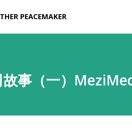
Skip to main content
OTHER PEACEMAKER
事（一）MeziMed