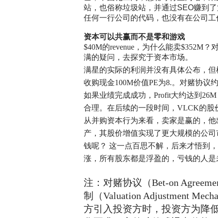
站，也俗称垃圾站，并通过
SEO
赚到了
任何一行公司的代码，也没有在公司工
资本可以共赢而不是零和游戏
$40M的revenue，为什么能卖$3
满的疑问，去探究于资本市场。
满星的实际的利润并没有具体公布，但根据40
收购现金100M价值PE为8.。对赌协议约定
如果业绩完成成功，Profit大约达到26
合理。在后续的一段时间，VLCK的股价从
从并购资本行为来看，卖家是赢的，他
产，其股价增值实现了更大规模的公司
钱呢？ 这一点百思不解，后来才悟到
涨，所有股东都是
浮盈的，亏钱的人是
注：对赌协议（Bet-on Agree
制（Valuation Adjustme
方引入投资方时，投资方为降